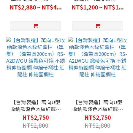
子 公佈欄 A1告示牌尺
（織帶長200cm）經濟
NT$2,880 ~ NT$4...
NT$1,200 ~ NT$1...
寸 可掀式鋁框海報A字
型 織帶色可換 亮面白烤
架
漆伸縮圍欄 伸縮帶欄柱
紅龍柱 伸縮圍欄柱RS-
258WE
【台灣製造】萬向U型
【台灣製造】萬向U型
收納款深色木紋紅龍柱
收納款淺色木紋紅龍柱
（單隻）（織帶長
（單隻）（織帶長
NT$2,750
NT$2,750
200cm）RS-A2DWGU
200cm）RS-A2LWGU
NT$2,800
NT$2,800
織帶色可換 不銹鋼伸縮
織帶色可換 不銹鋼伸縮