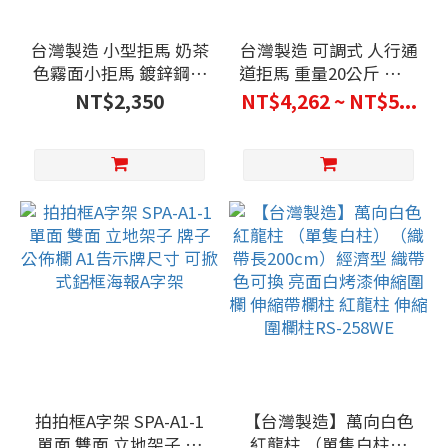
台灣製造 小型拒馬 奶茶
台灣製造 可調式 人行通
色霧面小拒馬 鍍鋅鋼管
道拒馬 重量20公斤 自行
烤漆 禁止停車 請勿停車
組裝 公版印刷代貼 通道
NT$2,350
NT$4,262 ~ NT$5...
路障 開店用品 (消光黑/
架 人行道 禁止停車 請
亮面白) 12公斤超穩重
勿停車 通路
耐用
拍拍框A字架 SPA-A1-1
【台灣製造】萬向白色
單面 雙面 立地架子 牌
紅龍柱 （單隻白柱）