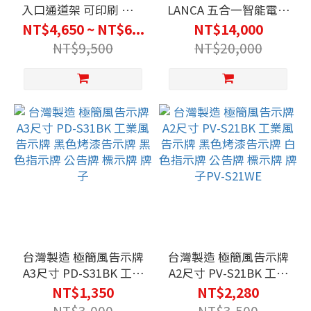
入口通道架 可印刷 重量
LANCA 五合一智能電子
15公斤 可拆式設計 防止
鎖 ED-280S 【保固24個
NT$4,650 ~ NT$6...
NT$14,000
違停 請問停車 禁止停車
月】 鐵門木門電子鎖 悠
NT$9,500
NT$20,000
拒馬
遊卡感應開鎖 自動上鎖
密碼開鎖
台灣製造 極簡風告示牌
台灣製造 極簡風告示牌
A3尺寸 PD-S31BK 工業
A2尺寸 PV-S21BK 工業
風告示牌 黑色烤漆告示
風告示牌 黑色烤漆告示
NT$1,350
NT$2,280
牌 黑色指示牌 公告牌
牌 白色指示牌 公告牌