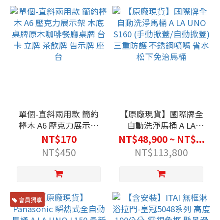
單個-直斜兩用款 簡約
【原廠現貨】國際牌全
櫸木 A6 壓克力展示架
自動洗淨馬桶 A LA
木底桌牌原木咖啡餐廳
UNO S160 (手動掀蓋/
NT$170
NT$48,900 ~ NT$...
桌牌 台卡 立牌 茶飲牌
自動掀蓋) 三重防護 不
NT$450
NT$113,800
告示牌 座台
銹鋼噴嘴 省水 松下免治
馬桶
會員獨享