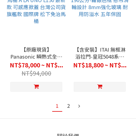
【原廠現貨】
【含安裝】ITAI 無框淋
Panasonic 瞬熱式全自
浴拉門-皇冠5048系列
動馬桶 A LA UNO L150
高度190公分-霧銀色框
NT$78,000 ~ NT$...
NT$18,800 ~ NT$...
最新款 可感應掀蓋 台灣
懸吊滑輪設計 8mm強
NT$94,000
公司貨 旗艦款 國際牌
化玻璃 耐用防溢水 五年
松下免治馬桶
保固
1
2