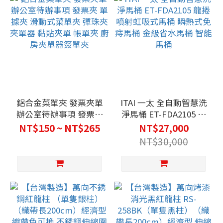
鋁合金菜單夾 發票夾單
ITAI 一太 全自動智慧洗
辦公室待辦事項 發票夾
淨馬桶 ET-FDA2105 龍
單據夾 滑動式菜單夾 彈
捲噴射虹吸式馬桶 瞬熱
NT$150 ~ NT$265
NT$27,000
珠夾 夾單器 黏貼夾單
式免痔馬桶 金級省水馬
NT$30,000
帳單夾 廚房夾單器簽單
桶 智能馬桶
夾