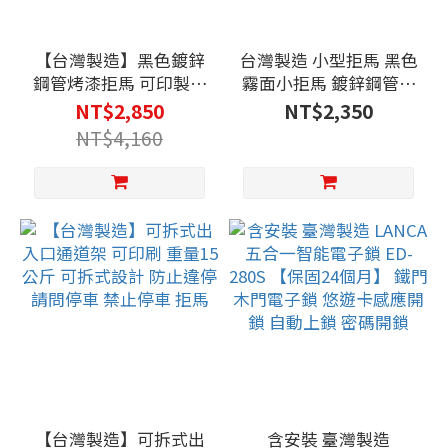
【台灣製造】黑色鍍鋅
台灣製造 小型拒馬 黑色
鋼管烤漆拒馬 可印製彩
霧面小拒馬 鍍鋅鋼管烤
圖貼紙 高性價比 超重拒
漆 禁止停車 請勿停車
NT$2,850
NT$2,350
馬 臺灣製造 客製印刷禁
路障 開店用品 (消光黑/
NT$4,160
止停車牌 防護柵欄 隔離
亮面白) 12公斤超穩重
鋼製拒馬批發 交通管理
耐用
【台灣製造】可拆式出
含安裝 臺灣製造