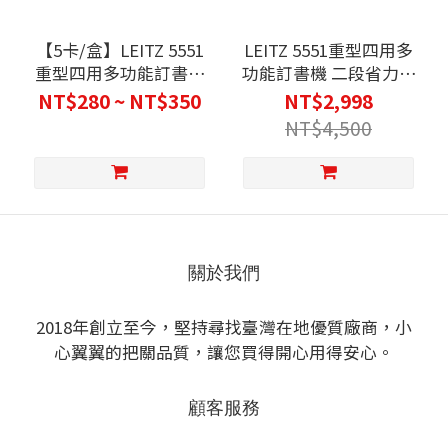
【5卡/盒】LEITZ 5551
LEITZ 5551重型四用多
重型四用多功能訂書機
功能訂書機 二段省力設
專用訂書針 辦公用品 商
計 針匣顏色標示 輕鬆更
NT$280 ~ NT$350
NT$2,998
務 公務用 辦公室 行政
換針
NT$4,500
會計 文書處理
關於我們
2018年創立至今，堅持尋找臺灣在地優質廠商，小
心翼翼的把關品質，讓您買得開心用得安心。
顧客服務