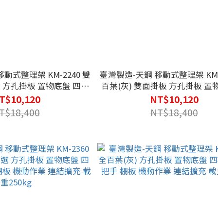
動式整理架 KM-2240 雙
臺灣製造-天鋼 移動式整理架 KM-2
 方孔掛板 置物底盤 四輪
百葉(灰) 雙面掛板 方孔掛板 置
板 機動作業 連結擴充 載重
輪活動輪 把手 棚板 機動作業 連
T$10,120
NT$10,120
250kg
重250kg
T$18,400
NT$18,400