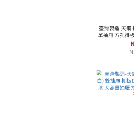
臺灣製造-天鋼 掛
單抽屜 方孔掛板
屜隔板 可調整
N
N