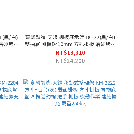
(黑/白)
臺灣製造-天鋼 棚板展示架 DC-32(黑/白)
 磨砂烤漆
雙抽屜 棚板D410mm 方孔掛板 磨砂烤漆
 抽屜 荷
大容量抽屜 超市貨架 可調整腳座 抽屜 荷
NT$13,310
重50kg
NT$24,200