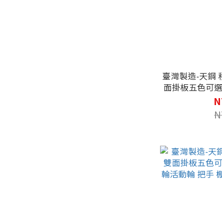
臺灣製造-天鋼 移
面掛板五色可選
活動輪 把手 棚
N
N