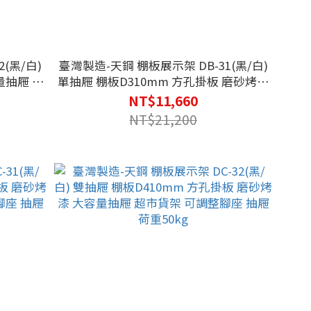
(黑/白)
臺灣製造-天鋼 棚板展示架 DB-31(黑/白)
量抽屜 抽
單抽屜 棚板D310mm 方孔掛板 磨砂烤漆
5kg
大容量抽屜 抽屜隔板 可調整腳座 抽屜 荷
NT$11,660
重50kg
NT$21,200