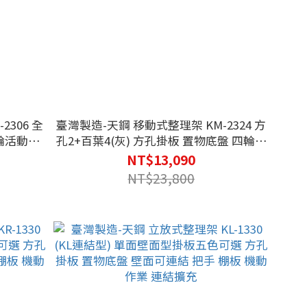
306 全
臺灣製造-天鋼 移動式整理架 KM-2324 方
四輪活動輪
孔2+百葉4(灰) 方孔掛板 置物底盤 四輪活
250kg
動輪 把手 棚板 機動作業 連結擴充 載重
NT$13,090
250kg
NT$23,800