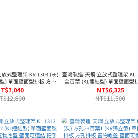
式整理架 KR-1303 (灰)
臺灣製造-天鋼 立放式整理架 KL-13
立型) 單面壁面型掛板 方孔
全百葉 (KL連結型) 單面壁面型
壁面可連結 把手 棚板 機動
掛板 置物底盤 壁面可連結 把手 
T$7,040
NT$6,325
業 連結擴充
作業 連結擴充
T$12,800
NT$11,500