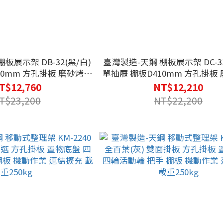
板展示架 DB-32(黑/白)
臺灣製造-天鋼 棚板展示架 DC-31
10mm 方孔掛板 磨砂烤漆
單抽屜 棚板D410mm 方孔掛板
隔板 可調整腳座 抽屜 荷
大容量抽屜 超市貨架 可調整腳座
T$12,760
NT$12,210
重50kg
重50kg
T$23,200
NT$22,200