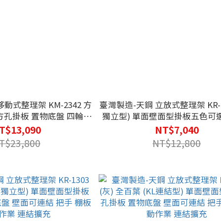
動式整理架 KM-2342 方
臺灣製造-天鋼 立放式整理架 KR-13
 方孔掛板 置物底盤 四輪活
獨立型) 單面壁面型掛板五色可
 機動作業 連結擴充 載重
板 置物底盤 壁面可連結 把手 棚
T$13,090
NT$7,040
250kg
業 連結擴充
T$23,800
NT$12,800