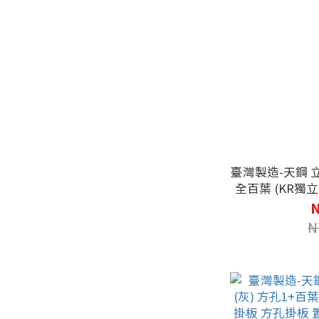
臺灣製造-天鋼 立放
全百葉 (KR獨
掛板 置物底盤 
N
作
N