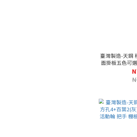
臺灣製造-天鋼 移
面掛板五色可選
活動輪 把手 棚
N
N