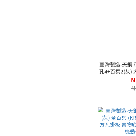
臺灣製造-天鋼 移
孔4+百葉2(灰)
動輪 把手 棚板
N
N