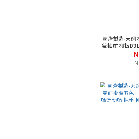
臺灣製造-天鋼 棚
雙抽屜 棚板D3
大容量抽屜 抽屜
N
N