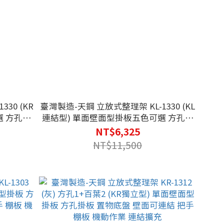
30 (KR
臺灣製造-天鋼 立放式整理架 KL-1330 (KL
選 方孔掛
連結型) 單面壁面型掛板五色可選 方孔掛
板 機動作
板 置物底盤 壁面可連結 把手 棚板 機動作
NT$6,325
業 連結擴充
NT$11,500