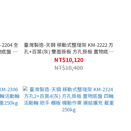
204 全
臺灣製造-天鋼 移動式整理架 KM-2222 方
物底盤 四
孔+百葉(灰) 雙面掛板 方孔掛板 置物底盤
結擴充 載
四輪活動輪 把手 棚板 機動作業 連結擴充
NT$10,120
載重250kg
NT$18,400