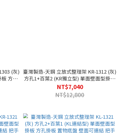
03 (灰)
臺灣製造-天鋼 立放式整理架 KR-1312 (灰)
掛板 方孔
方孔1+百葉2 (KR獨立型) 單面壁面型掛板
棚板 機動
方孔掛板 置物底盤 壁面可連結 把手 棚板
NT$7,040
機動作業 連結擴充
NT$12,800