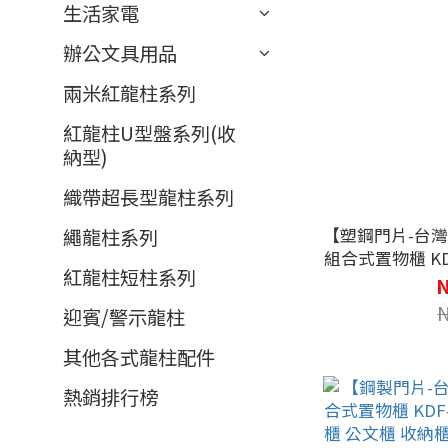
生活家電
辦公文具用品
兩米紅龍柱系列
紅龍柱U型盤系列(收
納型)
織帶超長型龍柱系列
繩龍柱系列
【塑鋼門片-台灣
組合式置物櫃 KDF-205F 
紅龍柱短柱系列
物櫃 公文櫃 收納櫃 置物櫃 公文櫃 鑰匙櫃
N
鑰匙
迎賓/警示龍柱
其他各式龍柱配件
熱銷排行榜