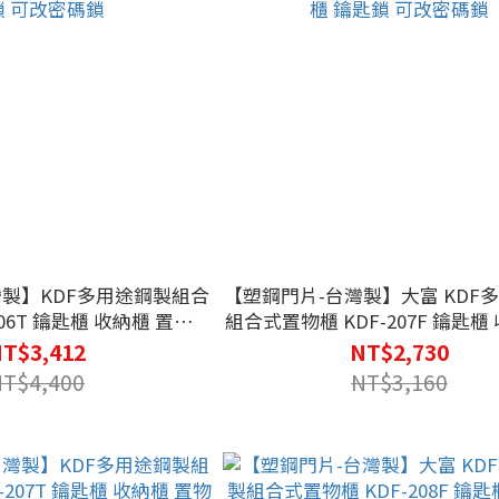
灣製】KDF多用途鋼製組合
【塑鋼門片-台灣製】大富 KDF
206T 鑰匙櫃 收納櫃 置物櫃
組合式置物櫃 KDF-207F 鑰匙櫃 收納櫃 置
物櫃 公文櫃 收納櫃 置物櫃 公文櫃 鑰匙櫃
T$3,412
NT$2,730
 可改密碼鎖
鑰匙鎖 可改密碼鎖
NT$4,400
NT$3,160