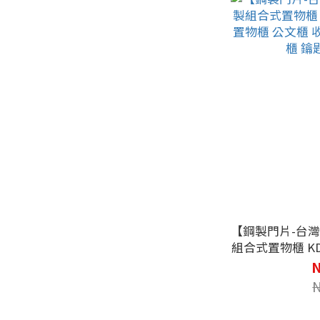
【鋼製門片-台灣
組合式置物櫃 KD
物櫃 公文櫃 收納櫃 置物櫃 公文櫃 鑰匙櫃
N
鑰匙