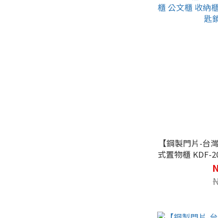
【鋼製門片-台
式置物櫃 KDF-207T 
公文櫃 收納櫃 置物櫃 公文櫃 鑰匙櫃 鑰匙
N
鎖