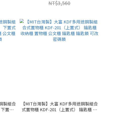
可改密碼鎖
NT$3,560
途鋼製組合
【MIT台灣製】大富 KDF多用途鋼製組合
）下置式
式置物櫃 KDF-201（上置式） 鑰匙櫃 收