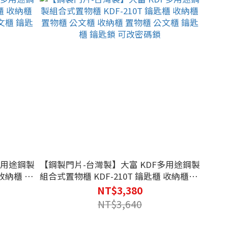
多用途鋼製
【鋼製門片-台灣製】大富 KDF多用途鋼製
組合式置物櫃 KDF-210T 鑰匙櫃 收納櫃 置
物櫃 公文櫃 收納櫃 置物櫃 公文櫃 鑰匙櫃
NT$3,380
鑰匙鎖 可改密碼鎖
NT$3,640