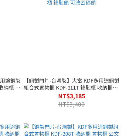
多用途鋼製
【鋼製門片-台灣製】大富 KDF多用途鋼製
組合式置物櫃 KDF-211T 鑰匙櫃 收納櫃 置
物櫃 公文櫃 收納櫃 置物櫃 公文櫃 鑰匙櫃
NT$3,185
鑰匙鎖 可改密碼鎖
NT$3,400