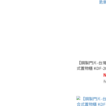
【鋼製門片-台
式置物櫃 KDF-
公文櫃 收納櫃 置物櫃 公文櫃 鑰匙櫃 鑰匙
N
鎖