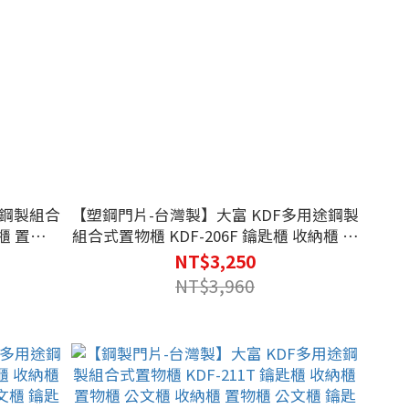
途鋼製組合
【塑鋼門片-台灣製】大富 KDF多用途鋼製
組合式置物櫃 KDF-206F 鑰匙櫃 收納櫃 置
物櫃 公文櫃 收納櫃 置物櫃 公文櫃 鑰匙櫃
NT$3,250
鑰匙鎖 可改密碼鎖
NT$3,960