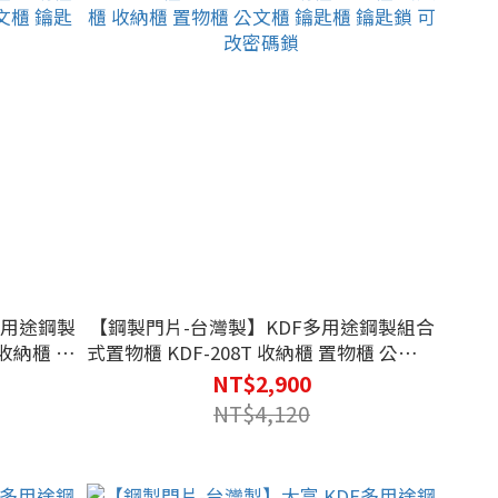
多用途鋼製
【鋼製門片-台灣製】KDF多用途鋼製組合
 收納櫃 置
式置物櫃 KDF-208T 收納櫃 置物櫃 公文櫃
收納櫃 置物櫃 公文櫃 鑰匙櫃 鑰匙鎖 可改
NT$2,900
密碼鎖
NT$4,120