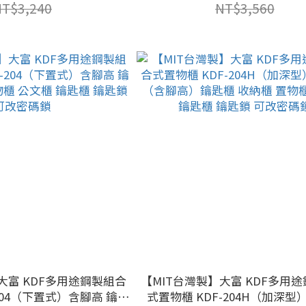
碼鎖
鎖
NT$3,240
NT$3,560
大富 KDF多用途鋼製組合
【MIT台灣製】大富 KDF多用
204（下置式）含腳高 鑰匙
式置物櫃 KDF-204H（加深型