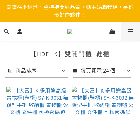
臺灣在地經營，堅持把關好品質，勁媽媽購物網，是你
最好的夥伴！
【HDF_K】雙開門櫃_鞋櫃
商品排序
每頁顯示 24 個