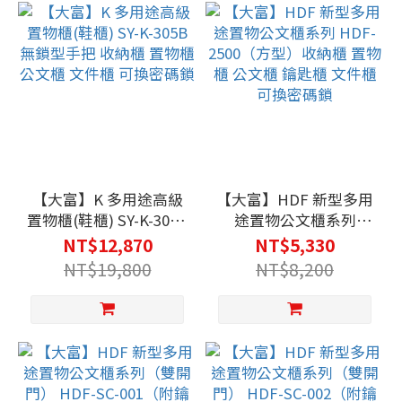
【大富】K 多用途高級
【大富】HDF 新型多用
置物櫃(鞋櫃) SY-K-305B
途置物公文櫃系列
無鎖型手把 收納櫃 置物
HDF-2500（方型）收納
NT$12,870
NT$5,330
櫃 公文櫃 文件櫃 可換
櫃 置物櫃 公文櫃 鑰匙
NT$19,800
NT$8,200
密碼鎖
櫃 文件櫃 可換密碼鎖