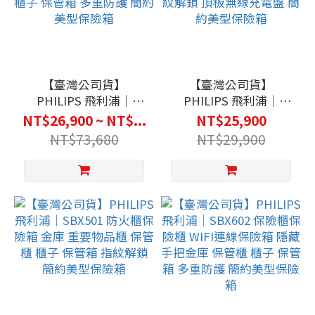
【臺灣公司貨】
【臺灣公司貨】
PHILIPS 飛利浦｜
PHILIPS 飛利浦｜
SBX202 保險櫃保險櫃
SBX301 保管櫃 保險箱
NT$26,900 ~ NT$...
NT$25,900
密碼解鎖 指紋解鎖保險
金庫 重要物品櫃 可兼當
NT$73,680
NT$29,900
箱 隱藏手把金庫 保管櫃
床頭櫃 櫃子 保管箱 指
櫃子 保管箱 多重防護
紋解鎖 頂板無線充電盤
簡約美型保險箱
簡約美型保險箱