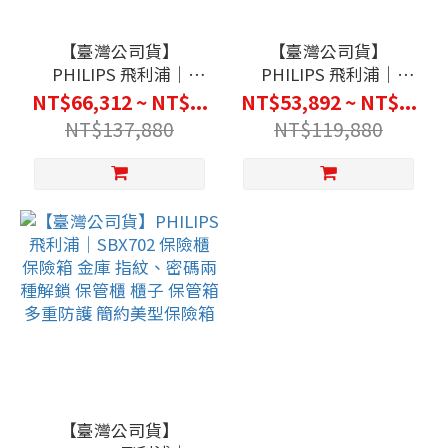
【臺灣公司貨】
【臺灣公司貨】
PHILIPS 飛利浦｜
PHILIPS 飛利浦｜
SBX501 防火櫃保險箱
SBX602 保險櫃保險櫃
NT$66,312 ~ NT$...
NT$53,892 ~ NT$...
金庫 重要物品櫃 保管櫃
WIFI連線保險箱 隱藏手
NT$137,880
NT$119,880
櫃子 保管箱 指紋解鎖
把金庫 保管櫃 櫃子 保
簡約美型保險箱
管箱 多重防護 簡約美型
保險箱
【臺灣公司貨】