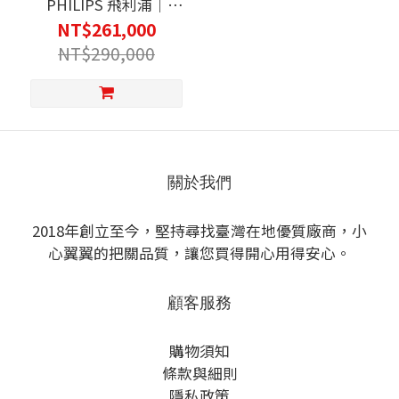
PHILIPS 飛利浦｜
SBX702 保險櫃 保險箱
NT$261,000
金庫 指紋、密碼兩種解
NT$290,000
鎖 保管櫃 櫃子 保管箱
多重防護 簡約美型保險
箱
關於我們
2018年創立至今，堅持尋找臺灣在地優質廠商，小
心翼翼的把關品質，讓您買得開心用得安心。
顧客服務
購物須知
條款與細則
隱私政策