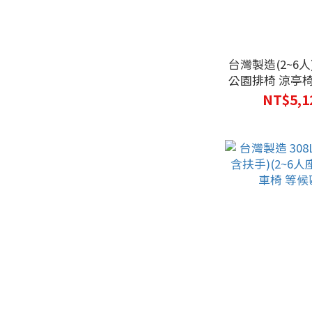
台灣製造(2~6人
公園排椅 涼亭椅
四種腳
NT$5,1