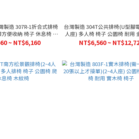
灣製造 307R-1折合式排椅
台灣製造 304T公共排椅(U型腳電鍍
合腳方便收納 椅子 休息椅 收
人座) 多人椅 椅子 公園椅 耐用
合椅 長椅 四腳椅
休息椅 長椅
60 ~ NT$6,160
NT$6,560 ~ NT$12,7