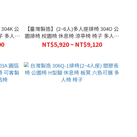
04K 公
【臺灣製造】(2~6人)多人座排椅 304O 公
子 多人椅
園排椅 校園椅 休息椅 涼亭椅 椅子 多人椅
 座位
長形椅
00
NT$5,920 ~ NT$9,120