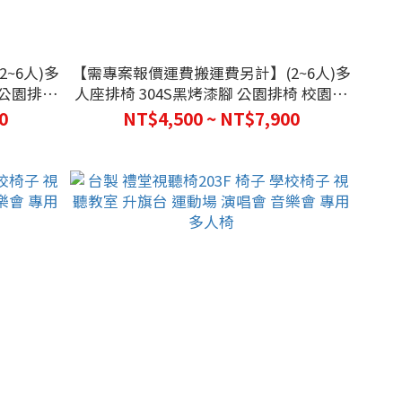
~6人)多
【需專案報價運費搬運費另計】(2~6人)多
 公園排椅
人座排椅 304S黑烤漆腳 公園排椅 校園椅
椅 長形椅
休息椅 涼亭椅 椅子 多人椅 長形椅
0
NT$4,500 ~ NT$7,900