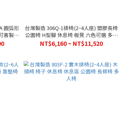
A 圓弧形
台灣製造 306Q-1排椅(2~4人座) 塑膠長椅
 可客製修
公園椅 H型腳 休息椅 板凳 六色可選 多人
站椅
椅 椅子
00
NT$6,160 ~ NT$11,520