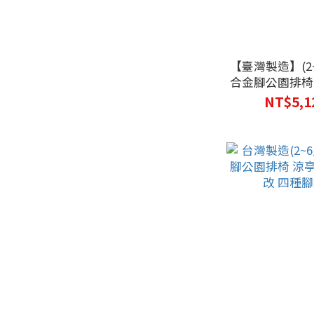
【臺灣製造】(2~
合金腳公園排椅 
子 多人椅 長形椅
NT$5,1