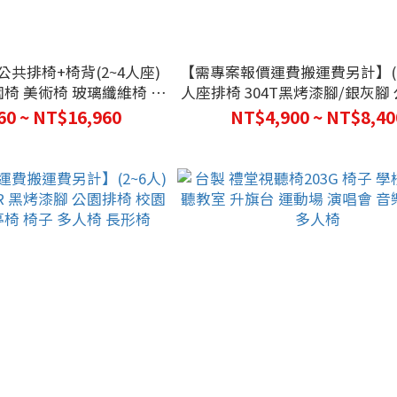
Q公共排椅+椅背(2~4人座)
【需專案報價運費搬運費另計】(2
園椅 美術椅 玻璃纖維椅 多
人座排椅 304T黑烤漆腳/銀灰腳
長椅 休息椅 板凳
校園椅 休息椅 涼亭椅 椅子 多人
60 ~ NT$16,960
NT$4,900 ~ NT$8,40