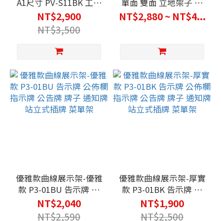
A1尺寸 PV-S11BK 工業
單面 雙面 立地架子 牌
風告示牌 黑色烤漆告示
子 公佈欄 A1告示牌尺
NT$2,900
NT$2,880 ~ NT$4...
牌 黑色指示牌 公告牌
寸 可掀式鋁框海報A字
NT$3,500
標示牌 牌子
架
優雅款曲線展示架-優雅
優雅款曲線展示架-厚實
款 P3-01BU 告示牌 公
款 P3-01BK 告示牌 公
佈欄 指示牌 公告牌 牌
佈欄 指示牌 公告牌 牌
NT$2,040
NT$1,900
子 通知牌 站立式插牌
子 通知牌 站立式插牌
NT$2,590
NT$2,500