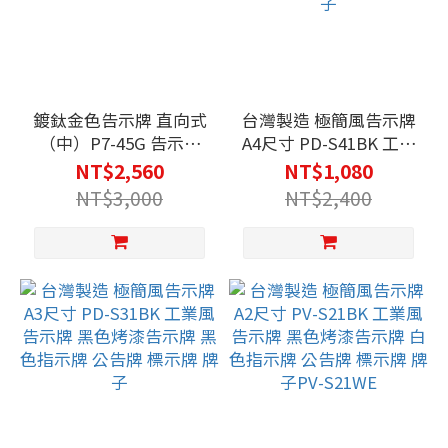
鍍鈦金色告示牌 直向式
台灣製造 極簡風告示牌
（中）P7-45G 告示牌
A4尺寸 PD-S41BK 工業
公佈欄 指示牌 公告牌
風告示牌 黑色烤漆告示
NT$2,560
NT$1,080
牌子 通知牌 站立式插牌
牌 黑色指示牌 公告牌
NT$3,000
NT$2,400
標示牌 牌子