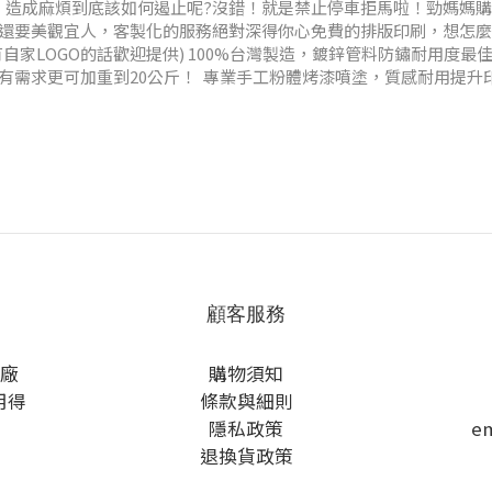
，造成麻煩到底該如何遏止呢?沒錯！就是禁止停車拒馬啦！勁媽媽購
好還要美觀宜人，客製化的服務絕對深得你心免費的排版印刷，想怎麼
家LOGO的話歡迎提供) 100%台灣製造，鍍鋅管料防鏽耐用度最
有需求更可加重到20公斤！ 專業手工粉體烤漆噴塗，質感耐用提升
顧客服務
質廠
購物須知
用得
條款與細則
隱私政策
em
退換貨政策