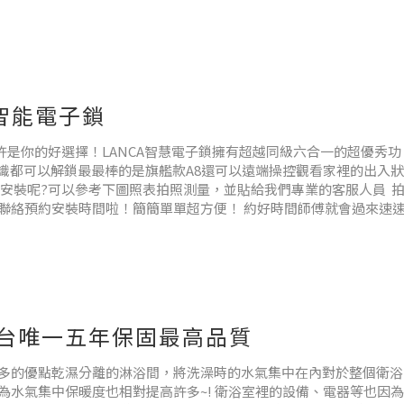
經典款式，高質感又百搭。
智能電子鎖
是你的好選擇！LANCA智慧電子鎖擁有超越同級六合一的超優秀功
識都可以解鎖最最棒的是旗艦款A8還可以遠端操控觀看家裡的出入狀
安裝呢?可以參考下圖照表拍照測量，並貼給我們專業的客服人員 
聯絡預約安裝時間啦！簡簡單單超方便！ 約好時間師傅就會過來速
 全台唯一五年保固最高品質
多的優點乾濕分離的淋浴間，將洗澡時的水氣集中在內對於整個衛浴
水氣集中保暖度也相對提高許多~! 衛浴室裡的設備、電器等也因為