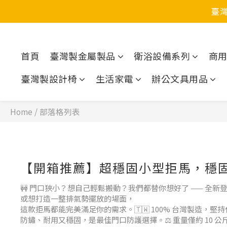
臺
首頁
臺灣製金屬製品
衛浴設備系列
商
臺灣製設計椅
生活家電
辦公文具用品
Home
/
部落格列表
【開箱推薦】超穩固小型拒馬，穩
🚧 門口狹小？想自己輕鬆搬動？我們都替你想好了 —— 全
或想打造一整排氣勢擺放的場面，
這款拒馬都能完美滿足你的需求。🇹🇼 100% 台灣製造，堅
防鏽、耐用又穩固，是最佳門口防護選擇。⚖️ 重量僅約 10 