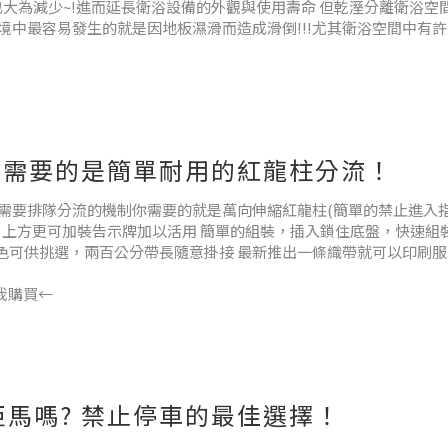
也大為減少~!進而延長衛浴設備的外觀與使用壽命 但乾溼分離衛浴空
環境中最容易發生的就是因地板濕滑而造成滑倒!!!尤其衛浴空間中有許
你需要的是簡單耐用的紅龍柱分流！
需要排隊分流的機制你需要的就是萬向伸縮紅龍柱(簡單的禁止進入
，上方更可加裝告示牌加以活用 簡單的組裝，插入鎖住底盤，快速組
顏色可供挑選，兩百公分帶長隨意掛接 最新推出一條織帶就可以印刷服
點我購買←
馬嗎? 禁止停車的最佳選擇！