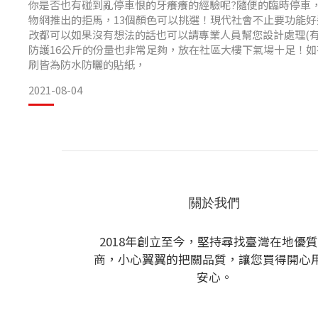
你是否也有碰到亂停車恨的牙癢癢的經驗呢?隨便的臨時停車
物網推出的拒馬，13個顏色可以挑選！現代社會不止要功能
改都可以如果沒有想法的話也可以請專業人員幫您設計處理(有自
防護16公斤的份量也非常足夠，放在社區大樓下氣場十足！如
刷皆為防水防曬的貼紙，
2021-08-04
關於我們
2018年創立至今，堅持尋找臺灣在地優
商，小心翼翼的把關品質，讓您買得開心
安心。