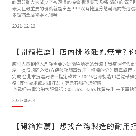
乾濕分離大大減少了被濺濕的機會潮濕變形 發霉 鏽蝕的情況
最大且最重要的優點就是安全!!!!!!沒有乾溼分離潮濕的衛浴
多玻璃金屬瓷器地磚等
2021-12-22
【開箱推薦】店內排隊雜亂無章? 
應付大量排隊人潮你需要的是簡單漂亮的分流！後疫情時代更
示，疫情期間必備)方便移動簡單好用，櫃檯的分流簡單處理
完成 台北市捷運局唯一指定款式，100%台灣製造13種織帶
務 其他需求歡迎加好友，專業客服為您解惑
也歡迎來電洽詢客服電話：02-2581-4558 找黃先生 →下單
2021-08-04
【開箱推薦】想找台灣製造的耐用拒