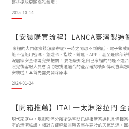
整排擺放更顯高雅氣場！
若想更重更穩，也可升級至 14 公斤加重版。 🎨 黑白兩色
2025-10-14
提供 免費客製印刷服務，想印什麼都可以！
我們也可提供其他愛用客戶的實品照片，幫助你快速挑選
【安裝購買流程】LANCA臺灣製造
家裡的大門想換鎖怎麼辦呢?一時之間想不到的話，電子鎖或許
能不但能用密碼、悠遊卡、指紋、鑰匙、APP，甚至是臉部辨
況居家安全環境完美把關！ 要怎麼知道自己家裡的門是不適合
照完後客服人員會協助您挑選適合的產品確認後師傅就會與您
安裝啦！▲首先需先開除原本
2024-01-24
【開箱推薦】ITAI 一太淋浴拉門
現代家庭中，規劃乾溼分離衛浴空間已經相當普遍也具備相當
室的清潔維護，相對方便輕鬆省時省事在寒冷的天氣洗澡，因為