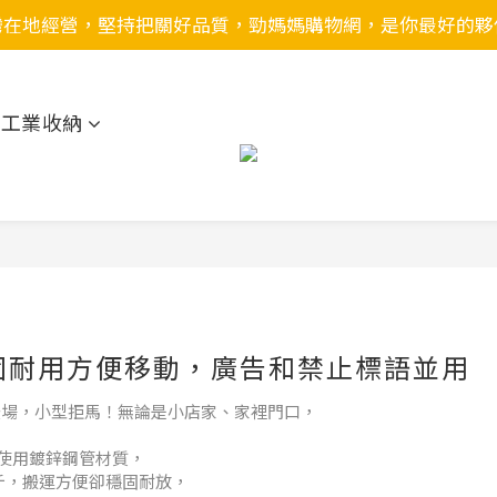
灣在地經營，堅持把關好品質，勁媽媽購物網，是你最好的夥
用工業收納
固耐用方便移動，廣告和禁止標語並用
新登場，小型拒馬！無論是小店家、家裡門口，
持使用鍍鋅鋼管材質，
公斤，搬運方便卻穩固耐放，