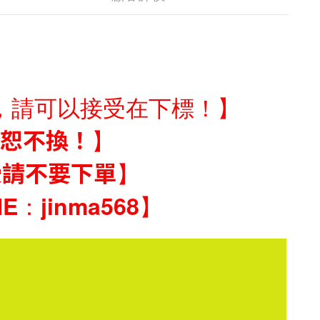
，請可以接受在下標！】
恕不換！
】
受請不要下單
】
jinma568】