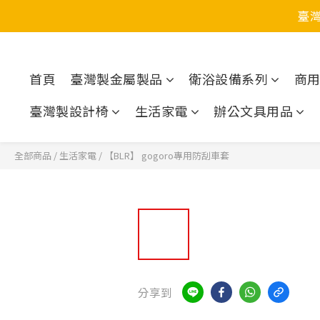
臺
首頁
臺灣製金屬製品
衛浴設備系列
商
臺灣製設計椅
生活家電
辦公文具用品
全部商品
/
生活家電
/
【BLR】 gogoro專用防刮車套
分享到