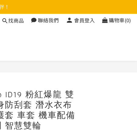
伴！
聯絡我們
會員登入
購物車(0)
找商品
立即購買
ro ID19 粉紅爆龍 雙
身防刮套 潛水衣布
護套 車套 機車配備
 智慧雙輪