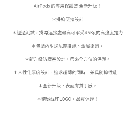
AirPods 的專用保護套 全新升級！
＊掛鉤便攜設計
＊經過測試，掛勾連接處最高可承受4.5Kg的高強度拉力
＊包裝內附送尼龍掛繩、金屬掛鉤。
＊新升級防塵塞設計，帶來全方位的保護。
＊人性化厚度設計，追求超薄的同時，兼具防摔性能。
＊全新升級，表面膚質手感。
＊精緻絲印LOGO，品質保證！