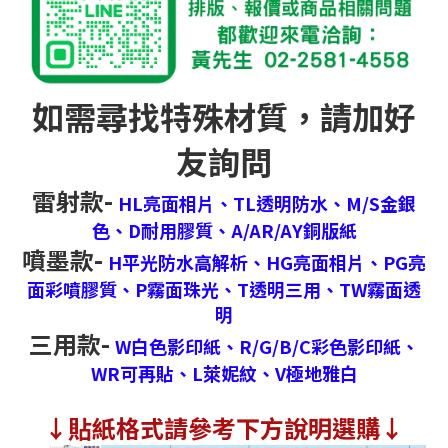
如需尋找特殊材質，請加好
友詢問
雷射款-
HL亮面相片、
TL透明防水、
M/S金銀
色、
D耐用膠質、
A/AR/AY銅版紙
噴墨款-
H平光防水高解析、
HG亮面相片、
PG亮
面彩噴膠質、
P霧面珠光、
T透明三用、
TW霧面透
明
三用款-
W白色影印紙、
R/G/B/C彩色影印紙、
WR可再貼、
L萊妮紋、
V極地雅白
↓
貼紙格式請參考下方說明選購↓