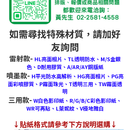
如需尋找特殊材質，請加好
友詢問
雷射款-
HL亮面相片、
TL透明防水、
M/S金銀
色、
D耐用膠質、
A/AR/AY銅版紙
噴墨款-
H平光防水高解析、
HG亮面相片、
PG亮
面彩噴膠質、
P霧面珠光、
T透明三用、
TW霧面透
明
三用款-
W白色影印紙、
R/G/B/C彩色影印紙、
WR可再貼、
L萊妮紋、
V極地雅白
↓
貼紙格式請參考下方說明選購↓