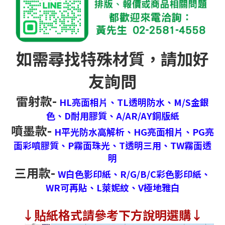
如需尋找特殊材質，請加好
友詢問
雷射款-
HL亮面相片、
TL透明防水、
M/S金銀
色、
D耐用膠質、
A/AR/AY銅版紙
噴墨款-
H平光防水高解析、
HG亮面相片、
PG亮
面彩噴膠質、
P霧面珠光、
T透明三用、
TW霧面透
明
三用款-
W白色影印紙、
R/G/B/C彩色影印紙、
WR可再貼、
L萊妮紋、
V極地雅白
↓
貼紙格式請參考下方說明選購↓