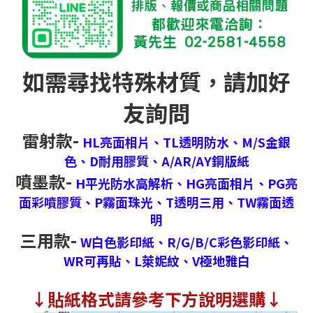
如需尋找特殊材質，請加好
友詢問
雷射款-
HL亮面相片、
TL透明防水、
M/S金銀
色、
D耐用膠質、
A/AR/AY銅版紙
噴墨款-
H平光防水高解析、
HG亮面相片、
PG亮
面彩噴膠質、
P霧面珠光、
T透明三用、
TW霧面透
明
三用款-
W白色影印紙、
R/G/B/C彩色影印紙、
WR可再貼、
L萊妮紋、
V極地雅白
↓
貼紙格式請參考下方說明選購↓