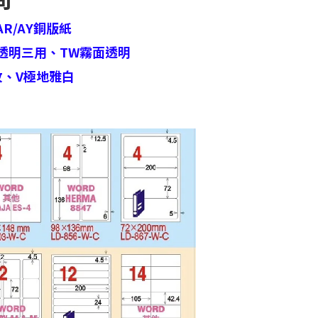
AR/AY銅版紙
透明三用、
TW霧面透明
紋、
V極地雅白