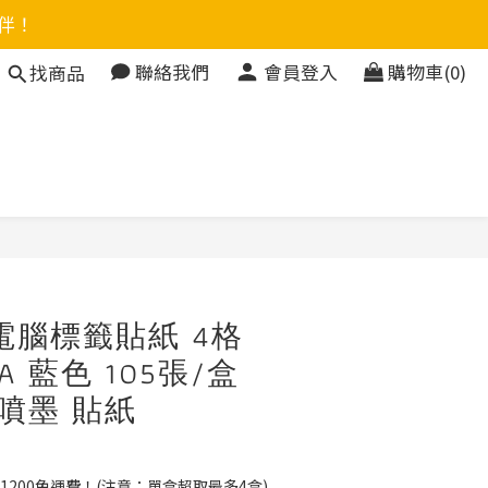
伴！
聯絡我們
會員登入
購物車(0)
找商品
立即購買
電腦標籤貼紙 4格
B-A 藍色 105張/盒
 噴墨 貼紙
1200免運費！(注意：單盒超取最多4盒)