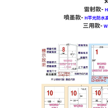
雷射款-
噴墨款-
H平光防水
三用款-
W