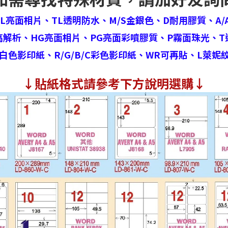
HL亮面相片、
TL透明防水、
M/S金銀色、
D耐用膠質、
A/
高解析、
HG亮面相片、
PG亮面彩噴膠質、
P霧面珠光、
T
白色影印紙、
R/G/B/C彩色影印紙、
WR可再貼、
L萊妮
↓
貼紙格式請參考下方說明選購↓