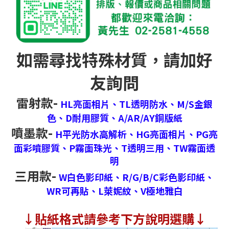
如需尋找特殊材質，請加好
友詢問
雷射款-
HL亮面相片、
TL透明防水、
M/S金銀
色、
D耐用膠質、
A/AR/AY銅版紙
噴墨款-
H平光防水高解析、
HG亮面相片、
PG亮
面彩噴膠質、
P霧面珠光、
T透明三用、
TW霧面透
明
三用款-
W白色影印紙、
R/G/B/C彩色影印紙、
WR可再貼、
L萊妮紋、
V極地雅白
↓
貼紙格式請參考下方說明選購↓