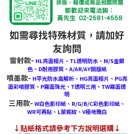
如需尋找特殊材質，請加好
友詢問
雷射款-
HL亮面相片、
TL透明防水、
M/S金銀
色、
D耐用膠質、
A/AR/AY銅版紙
噴墨款-
H平光防水高解析、
HG亮面相片、
PG亮
面彩噴膠質、
P霧面珠光、
T透明三用、
TW霧面透
明
三用款-
W白色影印紙、
R/G/B/C彩色影印紙、
WR可再貼、
L萊妮紋、
V極地雅白
↓
貼紙格式請參考下方說明選購↓