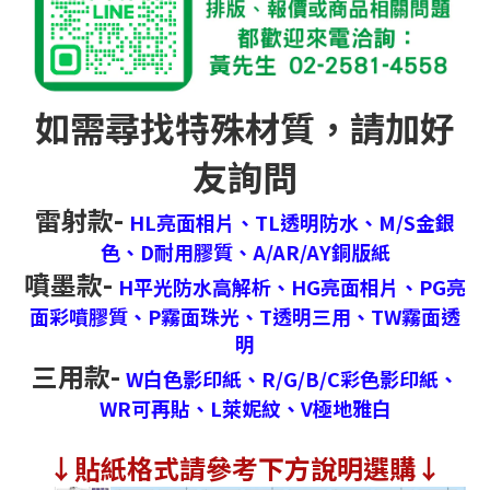
如需尋找特殊材質，請加好
友詢問
雷射款-
HL亮面相片、
TL透明防水、
M/S金銀
色、
D耐用膠質、
A/AR/AY銅版紙
噴墨款-
H平光防水高解析、
HG亮面相片、
PG亮
面彩噴膠質、
P霧面珠光、
T透明三用、
TW霧面透
明
三用款-
W白色影印紙、
R/G/B/C彩色影印紙、
WR可再貼、
L萊妮紋、
V極地雅白
↓
貼紙格式請參考下方說明選購↓