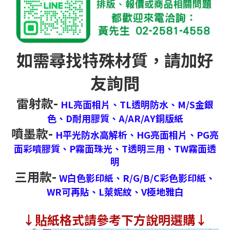
如需尋找特殊材質，請加好
友詢問
雷射款-
HL亮面相片、
TL透明防水、
M/S金銀
色、
D耐用膠質、
A/AR/AY銅版紙
噴墨款-
H平光防水高解析、
HG亮面相片、
PG亮
面彩噴膠質、
P霧面珠光、
T透明三用、
TW霧面透
明
三用款-
W白色影印紙、
R/G/B/C彩色影印紙、
WR可再貼、
L萊妮紋、
V極地雅白
↓
貼紙格式請參考下方說明選購↓