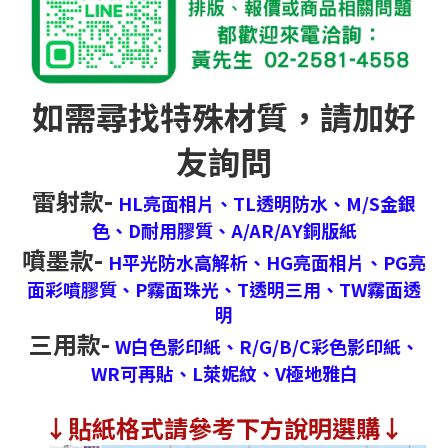
如需尋找特殊材質，請加好
友詢問
雷射款-
HL亮面相片、
TL透明防水、
M/S金銀
色、
D耐用膠質、
A/AR/AY銅版紙
噴墨款-
H平光防水高解析、
HG亮面相片、
PG亮
面彩噴膠質、
P霧面珠光、
T透明三用、
TW霧面透
明
三用款-
W白色影印紙、
R/G/B/C彩色影印紙、
WR可再貼、
L萊妮紋、
V極地雅白
↓
貼紙格式請參考下方說明選購↓