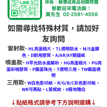
如需尋找特殊材質，請加好
友詢問
雷射款-
HL亮面相片、
TL透明防水、
M/S金銀
色、
D耐用膠質、
A/AR/AY銅版紙
噴墨款-
H平光防水高解析、
HG亮面相片、
PG亮
面彩噴膠質、
P霧面珠光、
T透明三用、
TW霧面透
明
三用款-
W白色影印紙、
R/G/B/C彩色影印紙、
WR可再貼、
L萊妮紋、
V極地雅白
↓
貼紙格式請參考下方說明選購↓