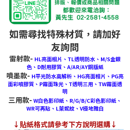
如需尋找特殊材質，請加好
友詢問
雷射款-
HL亮面相片、
TL透明防水、
M/S金銀
色、
D耐用膠質、
A/AR/AY銅版紙
噴墨款-
H平光防水高解析、
HG亮面相片、
PG亮
面彩噴膠質、
P霧面珠光、
T透明三用、
TW霧面透
明
三用款-
W白色影印紙、
R/G/B/C彩色影印紙、
WR可再貼、
L萊妮紋、
V極地雅白
↓
貼紙格式請參考下方說明選購↓