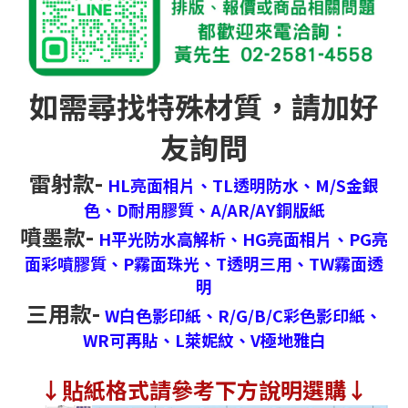
如需尋找特殊材質，請加好
友詢問
雷射款-
HL亮面相片、
TL透明防水、
M/S金銀
色、
D耐用膠質、
A/AR/AY銅版紙
噴墨款-
H平光防水高解析、
HG亮面相片、
PG亮
面彩噴膠質、
P霧面珠光、
T透明三用、
TW霧面透
明
三用款-
W白色影印紙、
R/G/B/C彩色影印紙、
WR可再貼、
L萊妮紋、
V極地雅白
↓
貼紙格式請參考下方說明選購↓