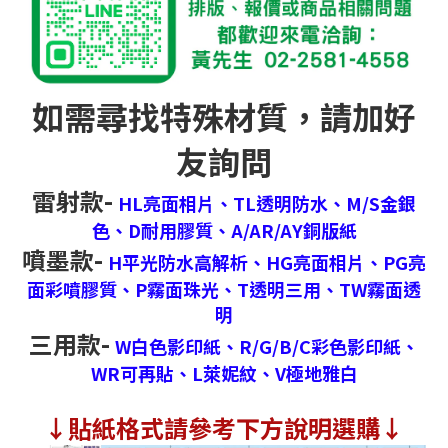
如需尋找特殊材質，請加好
友詢問
雷射款-
HL亮面相片、
TL透明防水、
M/S金銀
色、
D耐用膠質、
A/AR/AY銅版紙
噴墨款-
H平光防水高解析、
HG亮面相片、
PG亮
面彩噴膠質、
P霧面珠光、
T透明三用、
TW霧面透
明
三用款-
W白色影印紙、
R/G/B/C彩色影印紙、
WR可再貼、
L萊妮紋、
V極地雅白
↓
貼紙格式請參考下方說明選購↓