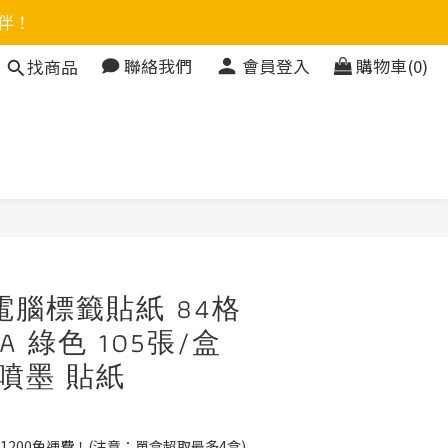
伴！
聯絡我們
會員登入
購物車(0)
找商品
立即購買
電腦標籤貼紙 84格
G-A 綠色 105張/盒
 噴墨 貼紙
1200免運費！(注意：單盒超取最多4盒)