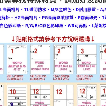
HL亮面相片、
TL透明防水、
M/S金銀色、
D耐用膠質、
A/
高解析、
HG亮面相片、
PG亮面彩噴膠質、
P霧面珠光、
T
白色影印紙、
R/G/B/C彩色影印紙、
WR可再貼、
L萊妮
↓
貼紙格式請參考下方說明選購↓