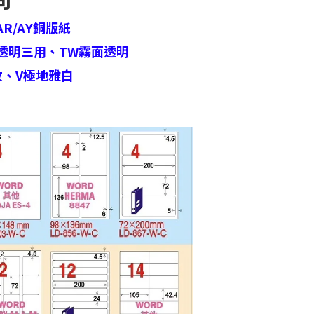
AR/AY銅版紙
透明三用、
TW霧面透明
紋、
V極地雅白