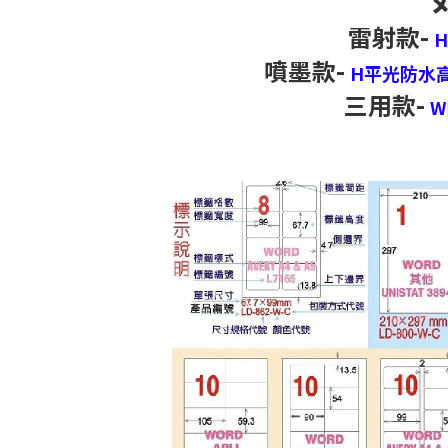
雷射款-
噴墨款-
H平光防水
三用款-
W