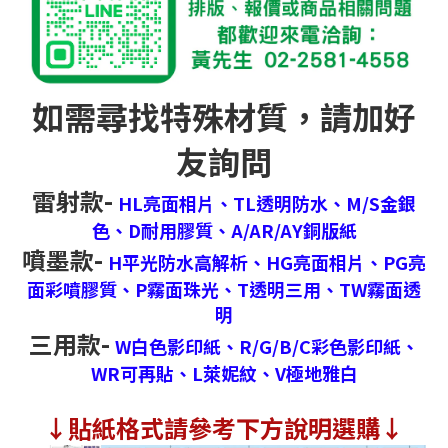
如需尋找特殊材質，請加好
友詢問
雷射款-
HL亮面相片、
TL透明防水、
M/S金銀
色、
D耐用膠質、
A/AR/AY銅版紙
噴墨款-
H平光防水高解析、
HG亮面相片、
PG亮
面彩噴膠質、
P霧面珠光、
T透明三用、
TW霧面透
明
三用款-
W白色影印紙、
R/G/B/C彩色影印紙、
WR可再貼、
L萊妮紋、
V極地雅白
↓
貼紙格式請參考下方說明選購↓