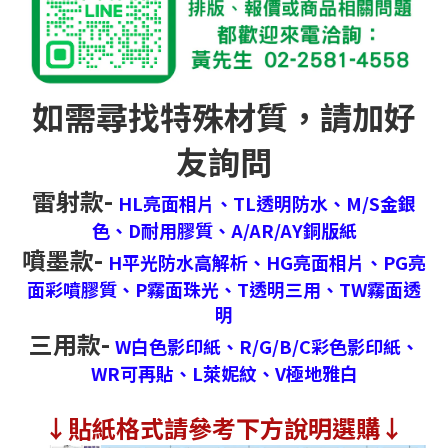
如需尋找特殊材質，請加好
友詢問
雷射款-
HL亮面相片、
TL透明防水、
M/S金銀
色、
D耐用膠質、
A/AR/AY銅版紙
噴墨款-
H平光防水高解析、
HG亮面相片、
PG亮
面彩噴膠質、
P霧面珠光、
T透明三用、
TW霧面透
明
三用款-
W白色影印紙、
R/G/B/C彩色影印紙、
WR可再貼、
L萊妮紋、
V極地雅白
↓
貼紙格式請參考下方說明選購↓