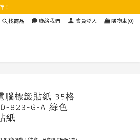
伴！
聯絡我們
會員登入
購物車(0)
找商品
立即購買
電腦標籤貼紙 35格
-823-G-A 綠色
 貼紙
1200免運費！(注意：單盒超取最多4盒)