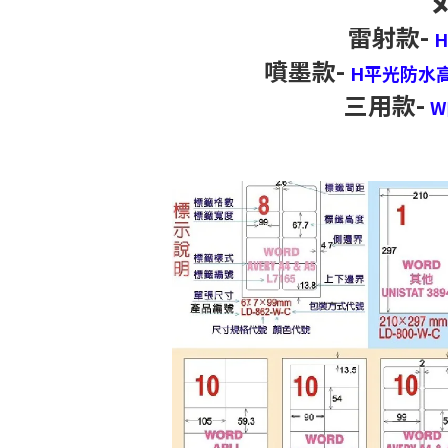
雷射款-
噴墨款-
H平光防水
三用款-
W