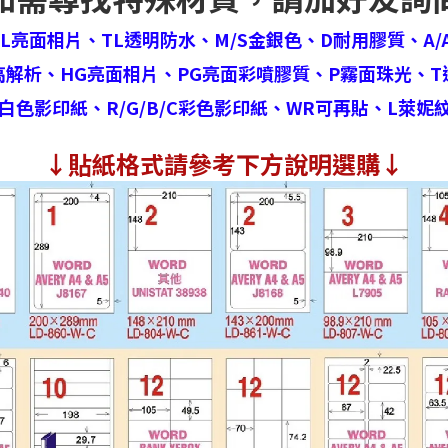
HL亮面相片、
TL透明防水、
M/S金銀色、
D耐用膠質、
A/
高解析、
HG亮面相片、
PG亮面彩噴膠質、
P霧面珠光、
T
白色影印紙、
R/G/B/C彩色影印紙、
WR可再貼、
L萊妮
↓
貼紙格式請參考下方說明選購↓