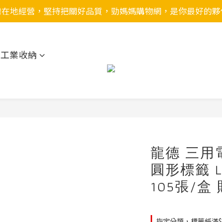
灣在地經營，堅持把關好品質，勁媽媽購物網，是你最好的夥
用工業收納
龍德 三用
圓形標籤 LD
105張/盒
指定分類，標籤紙滿$