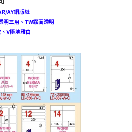
AR/AY銅版紙
透明三用、
TW霧面透明
紋、
V極地雅白