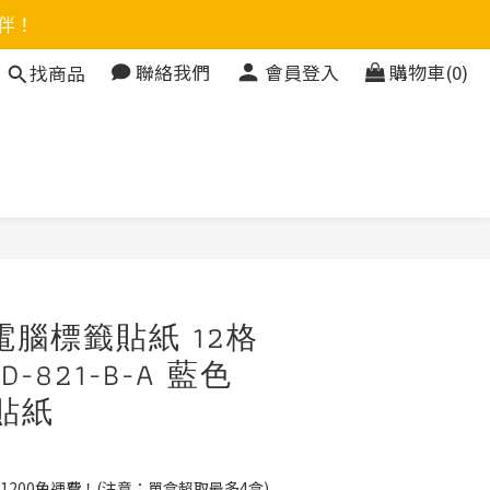
伴！
聯絡我們
會員登入
購物車(0)
找商品
立即購買
電腦標籤貼紙 12格
-821-B-A 藍色
 貼紙
1200免運費！(注意：單盒超取最多4盒)