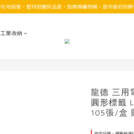
灣在地經營，堅持把關好品質，勁媽媽購物網，是你最好的夥
用工業收納
龍德 三用
圓形標籤 LD
105張/盒
指定分類，標籤紙滿$