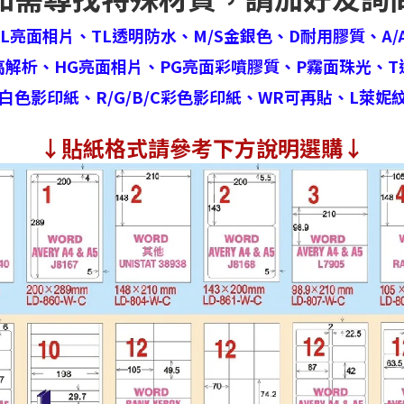
HL亮面相片、
TL透明防水、
M/S金銀色、
D耐用膠質、
A/
高解析、
HG亮面相片、
PG亮面彩噴膠質、
P霧面珠光、
T
白色影印紙、
R/G/B/C彩色影印紙、
WR可再貼、
L萊妮
↓
貼紙格式請參考下方說明選購↓