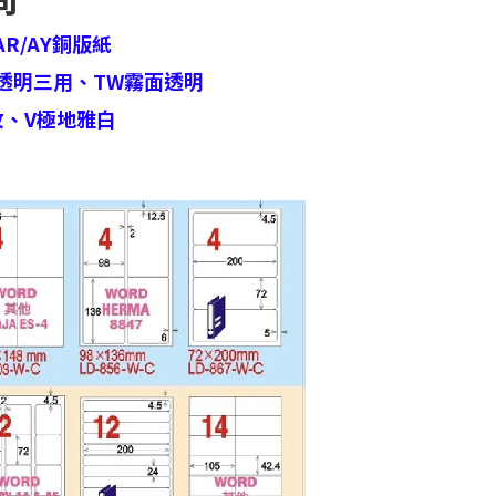
AR/AY銅版紙
透明三用、
TW霧面透明
紋、
V極地雅白