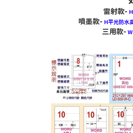
雷射款-
噴墨款-
H平光防水
三用款-
W