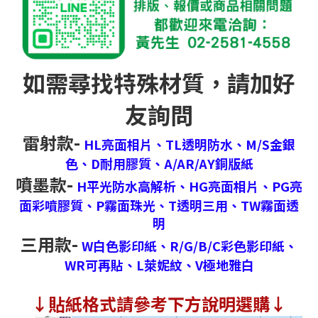
如需尋找特殊材質，請加好
友詢問
雷射款-
HL亮面相片、
TL透明防水、
M/S金銀
色、
D耐用膠質、
A/AR/AY銅版紙
噴墨款-
H平光防水高解析、
HG亮面相片、
PG亮
面彩噴膠質、
P霧面珠光、
T透明三用、
TW霧面透
明
三用款-
W白色影印紙、
R/G/B/C彩色影印紙、
WR可再貼、
L萊妮紋、
V極地雅白
↓
貼紙格式請參考下方說明選購↓