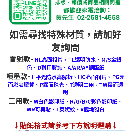
如需尋找特殊材質，請加好
友詢問
雷射款-
HL亮面相片、
TL透明防水、
M/S金銀
色、
D耐用膠質、
A/AR/AY銅版紙
噴墨款-
H平光防水高解析、
HG亮面相片、
PG亮
面彩噴膠質、
P霧面珠光、
T透明三用、
TW霧面透
明
三用款-
W白色影印紙、
R/G/B/C彩色影印紙、
WR可再貼、
L萊妮紋、
V極地雅白
↓
貼紙格式請參考下方說明選購↓