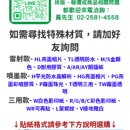
如需尋找特殊材質，請加好
友詢問
雷射款-
HL亮面相片、
TL透明防水、
M/S金銀
色、
D耐用膠質、
A/AR/AY銅版紙
噴墨款-
H平光防水高解析、
HG亮面相片、
PG亮
面彩噴膠質、
P霧面珠光、
T透明三用、
TW霧面透
明
三用款-
W白色影印紙、
R/G/B/C彩色影印紙、
WR可再貼、
L萊妮紋、
V極地雅白
↓
貼紙格式請參考下方說明選購↓