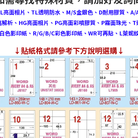
HL亮面相片、
TL透明防水、
M/S金銀色、
D耐用膠質、
A/
高解析、
HG亮面相片、
PG亮面彩噴膠質、
P霧面珠光、
T
白色影印紙、
R/G/B/C彩色影印紙、
WR可再貼、
L萊妮
↓
貼紙格式請參考下方說明選購↓