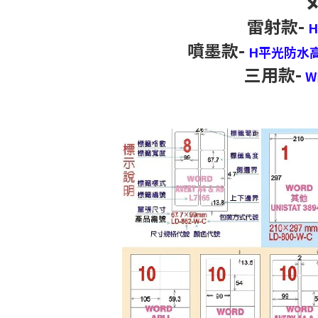
雷射款-
噴墨款-
H平光防水
三用款-
W