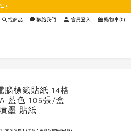
伴！
聯絡我們
會員登入
購物車(0)
找商品
立即購買
電腦標籤貼紙 14格
B-A 藍色 105張/盒
 噴墨 貼紙
1200免運費！(注意：單盒超取最多4盒)