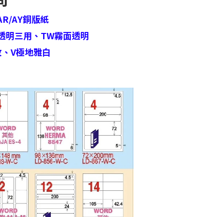
AR/AY銅版紙
透明三用、
TW霧面透明
紋、
V極地雅白