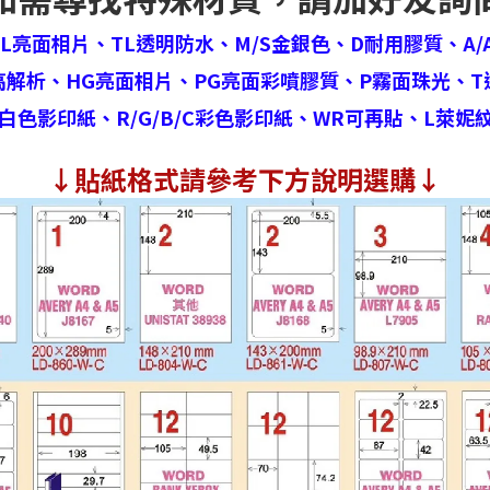
HL亮面相片、
TL透明防水、
M/S金銀色、
D耐用膠質、
A/
高解析、
HG亮面相片、
PG亮面彩噴膠質、
P霧面珠光、
T
白色影印紙、
R/G/B/C彩色影印紙、
WR可再貼、
L萊妮
↓
貼紙格式請參考下方說明選購↓