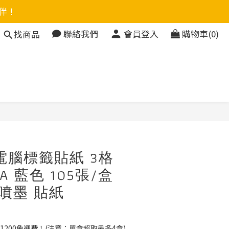
伴！
聯絡我們
會員登入
購物車(0)
找商品
立即購買
電腦標籤貼紙 3格
B-A 藍色 105張/盒
 噴墨 貼紙
1200免運費！(注意：單盒超取最多4盒)