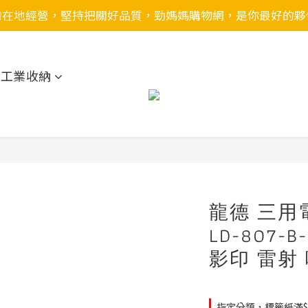
灣在地經營，堅持把關好品質，勁媽媽購物網，是你最好的夥
用工業收納
龍德 三用
LD-807-
影印 雷射
指定分類，標籤紙滿$