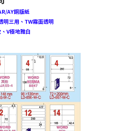
AR/AY銅版紙
透明三用、
TW霧面透明
紋、
V極地雅白