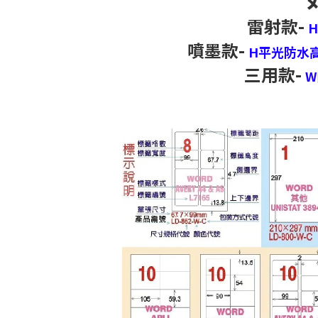
雷射款-
噴墨款-
H平光防水
三用款-
W