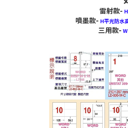
雷射款-
噴墨款-
H平光防水
三用款-
W