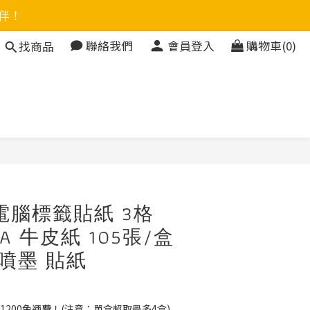
伴！
聯絡我們
會員登入
購物車(0)
找商品
立即購買
電腦標籤貼紙 3格
C-A 牛皮紙 105張/盒
 噴墨 貼紙
1200免運費！(注意：單盒超取最多4盒)