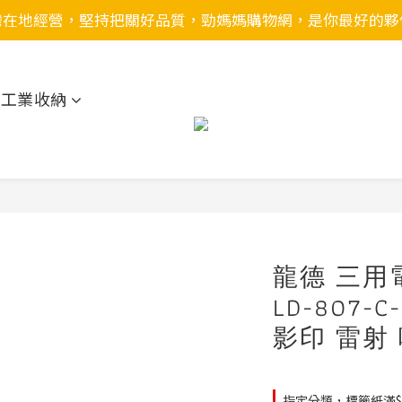
灣在地經營，堅持把關好品質，勁媽媽購物網，是你最好的夥
用工業收納
龍德 三用
LD-807-
影印 雷射
指定分類，標籤紙滿$