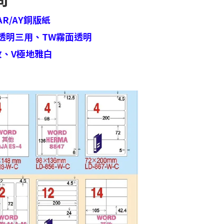
AR/AY銅版紙
透明三用、
TW霧面透明
紋、
V極地雅白