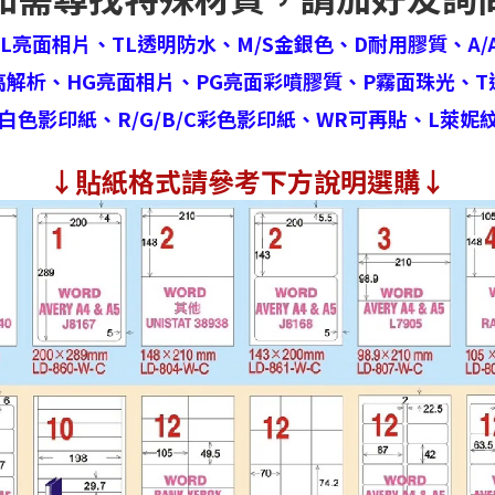
HL亮面相片、
TL透明防水、
M/S金銀色、
D耐用膠質、
A/
高解析、
HG亮面相片、
PG亮面彩噴膠質、
P霧面珠光、
T
白色影印紙、
R/G/B/C彩色影印紙、
WR可再貼、
L萊妮
↓
貼紙格式請參考下方說明選購↓