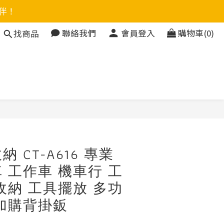
伴！
聯絡我們
會員登入
購物車(0)
找商品
立即購買
 CT-A616 專業
 工作車 機車行 工
收納 工具擺放 多功
加購背掛鈑