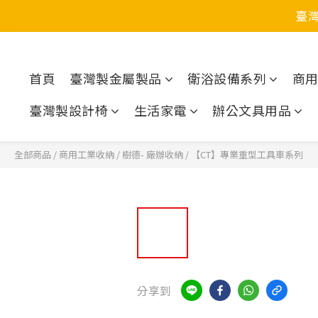
臺
首頁
臺灣製金屬製品
衛浴設備系列
商
臺灣製設計椅
生活家電
辦公文具用品
全部商品
/
商用工業收納
/
樹德- 廠辦收納
/
【CT】專業重型工具車系列
分享到