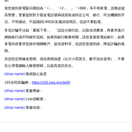
當您接到來電顯示開頭為「+」、「+2」、」「+886」等不明來電，請務必提
高警覺，更要提防對方竄改電話號碼或假裝成特定公司、銀行、司法機關的手
法。不明連結、不認識的LINE好友邀請或簡訊，也請不要點選。
常見詐騙手法如「重複下單」、「誤設分期付款」以取信消費者，再要求進行
網路銀行或ATM操作流程。如果與銀行帳務有關，請您直接致電給銀行，如果
來電內容要求您操作相關帳戶、提供資料等，也請您直接拒絕，降低詐騙的風
險。
亦請您定期修改密碼、強化密碼強度（以大小寫英文、數字混合使用）、不要
在公用電腦輸入帳號密碼，以提高資訊安全。
{shop name}
敬祝順心如意
165全民防騙網：
https://165.npa.gov.tw/#/
{shop name}
客服專線：
{shop name}
Line@帳號：
{shop name}
客服信箱：