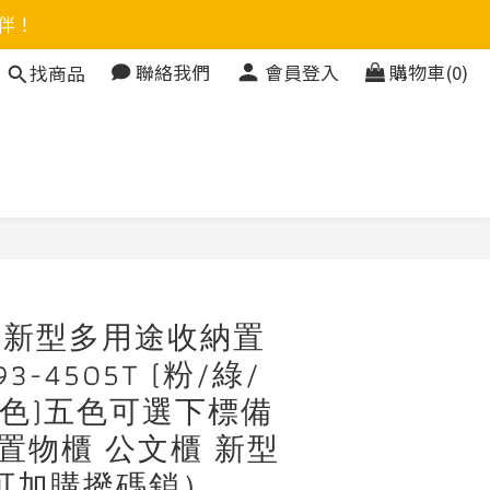
伴！
聯絡我們
會員登入
購物車(0)
找商品
立即購買
）新型多用途收納置
93-4505T (粉/綠/
05色)五色可選下標備
 置物櫃 公文櫃 新型
可加購撥碼鎖）