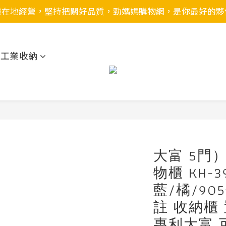
灣在地經營，堅持把關好品質，勁媽媽購物網，是你最好的夥
用工業收納
大富 5門
物櫃 KH-3
藍/橘/9
註 收納櫃
專利大富 