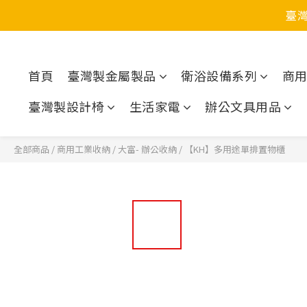
臺
首頁
臺灣製金屬製品
衛浴設備系列
商
臺灣製設計椅
生活家電
辦公文具用品
全部商品
/
商用工業收納
/
大富- 辦公收納
/
【KH】多用途單排置物櫃