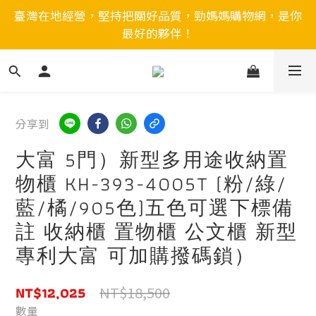
臺灣在地經營，堅持把關好品質，勁媽媽購物網，是你
最好的夥伴！
分享到
大富 5門）新型多用途收納置
物櫃 KH-393-4005T (粉/綠/
藍/橘/905色)五色可選下標備
註 收納櫃 置物櫃 公文櫃 新型
專利大富 可加購撥碼鎖）
NT$12,025
NT$18,500
數量