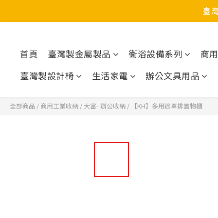
臺
首頁
臺灣製金屬製品
衛浴設備系列
商
臺灣製設計椅
生活家電
辦公文具用品
全部商品
/
商用工業收納
/
大富- 辦公收納
/
【KH】多用途單排置物櫃