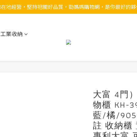
灣在地經營，堅持把關好品質，勁媽媽購物網，是你最好的夥
用工業收納
大富 4門
物櫃 KH-3
藍/橘/9
註 收納櫃
專利大富 