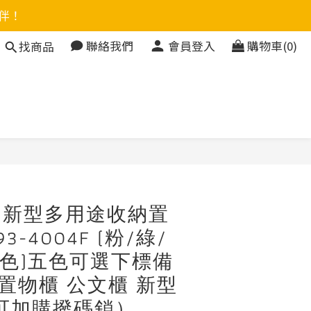
伴！
聯絡我們
會員登入
購物車(0)
找商品
立即購買
）新型多用途收納置
93-4004F (粉/綠/
05色)五色可選下標備
 置物櫃 公文櫃 新型
可加購撥碼鎖）