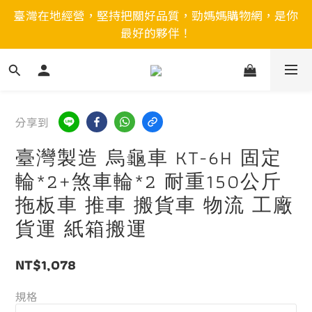
臺灣在地經營，堅持把關好品質，勁媽媽購物網，是你
最好的夥伴！
分享到
臺灣製造 烏龜車 KT-6H 固定
輪*2+煞車輪*2 耐重150公斤
拖板車 推車 搬貨車 物流 工廠
貨運 紙箱搬運
NT$1,078
規格