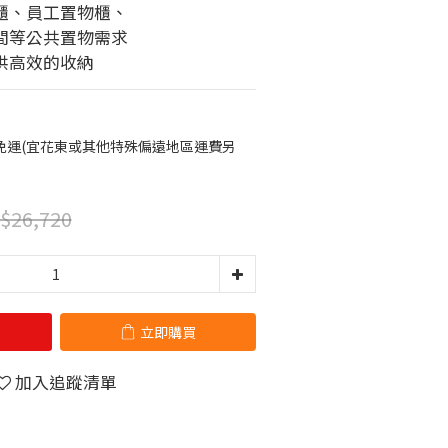
櫃、員工置物櫃、
間等公共置物需求
供高效的收納
免運(宜花東或其他特殊偏遠地區運費另
$26,720
立即購買
加入追蹤清單