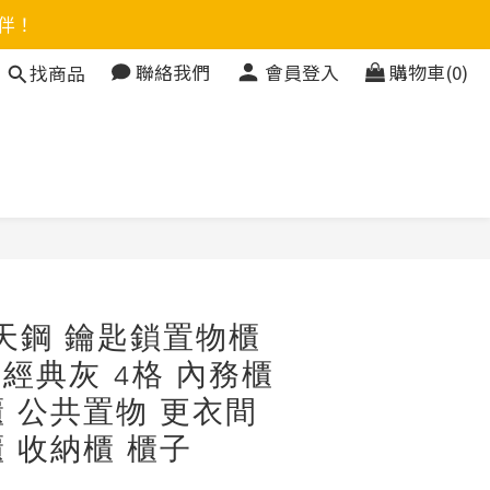
伴！
聯絡我們
會員登入
購物車(0)
找商品
立即購買
天鋼 鑰匙鎖置物櫃
4A 經典灰 4格 內務櫃
 公共置物 更衣間
 收納櫃 櫃子