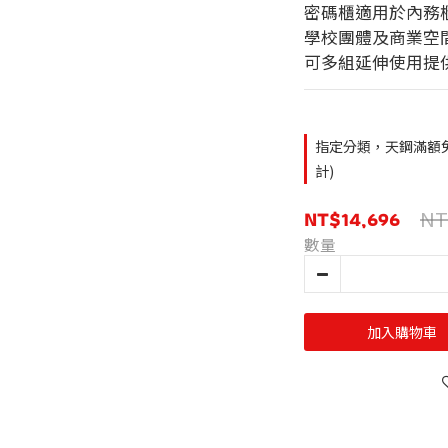
密碼櫃適用於內務
學校團體及商業空
可多組延伸使用提
指定分類，天鋼滿額
計)
NT$14,696
NT
數量
加入購物車