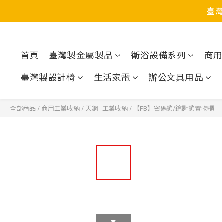
臺
首頁
臺灣製金屬製品
衛浴設備系列
商
臺灣製設計椅
生活家電
辦公文具用品
全部商品
/
商用工業收納
/
天鋼- 工業收納
/
【FB】密碼鎖/鑰匙鎖置物櫃