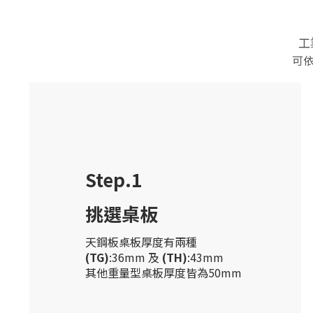
Step.1
挑選桌板
天鋼板桌板厚度有兩種
(TG)
:36mm 及
(TH)
:43mm
其他重量型桌板厚度皆為50mm
耐衝擊
桌板 (N)
使用高壓成型纖維板表面
膠皮，並以PVC膠條封邊