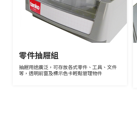
零件抽屜組
抽屜用途廣泛，可存放各式零件、工具、文件
等，透明前窗及標示色卡輕鬆管理物件
工
可