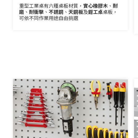
重型工業桌有六種桌板材質，
實心橡膠木
、
耐
磨
、
耐衝擊
、
不銹鋼
、
天鋼板
及
鉗工桌
桌板，
可依不同作業用途自由挑選