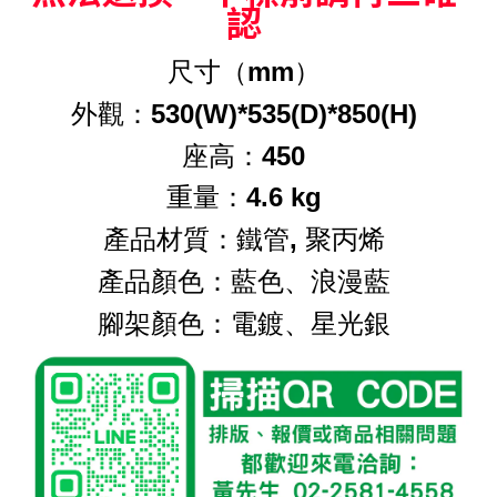
認
尺寸（mm）
外觀：530(W)*535(D)*850(H)
座高：450
重量：4.6 kg
產品材質：鐵管, 聚丙烯
產品顏色：藍色、浪漫藍
腳架顏色：電鍍、星光銀