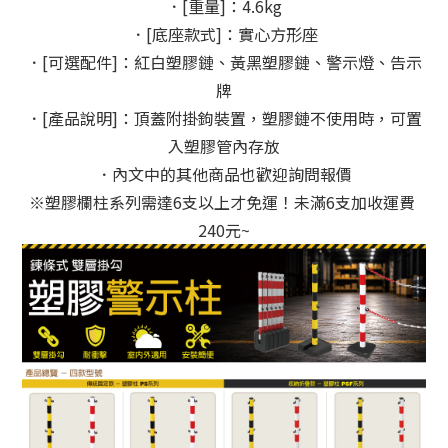
．[重量]：4.6kg
．[底座款式]：實心方形座
．[可選配件]：紅白塑膠鏈、黃黑塑膠鏈、警示燈、告示
牌
．[產品說明]：頂蓋附掛鉤裝置，塑膠鏈不使用時，可置
入塑膠管內存放
．內文中的其他商品也歡迎詢問報價
※塑膠欄柱系列需達6支以上才免運！未滿6支加收運費 
240元~