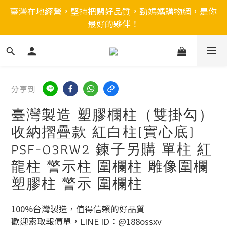
臺灣在地經營，堅持把關好品質，勁媽媽購物網，是你
最好的夥伴！
分享到
臺灣製造 塑膠欄柱（雙掛勾）
收納摺疊款 紅白柱(實心底)
PSF-03RW2 鍊子另購 單柱 紅
龍柱 警示柱 圍欄柱 雕像圍欄
塑膠柱 警示 圍欄柱
100%台灣製造，值得信賴的好品質
歡迎索取報價單，LINE ID：@188ossxv