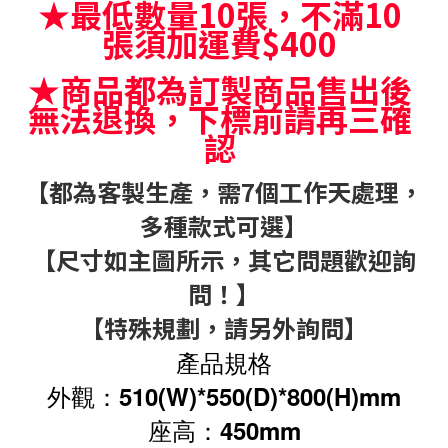
★最低數量10張，不滿10
張須加運費$
4
00
★商品都為訂製商品售出後
無法退換，下標前請再三確
認
【都為客製生產，需7個工作天處理，
多種款式可選】
【尺寸如主圖所示，其它問題歡迎詢
問！】
【特殊規劃，請另外詢問】
產品規格
外觀：510(W)*550(D)*800(H)
mm
座高：450mm