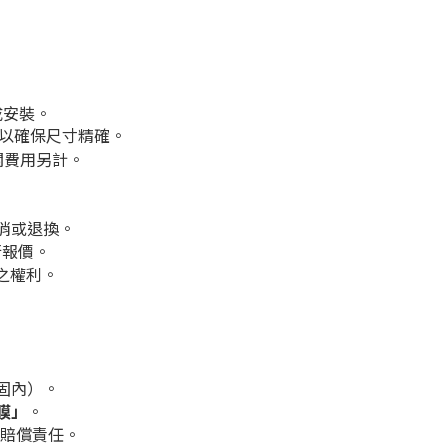
成安裝。
以確保尺寸精確。
關費用另計。
消或退換。
行報價。
之權利。
固內）。
膜」
。
賠償責任。