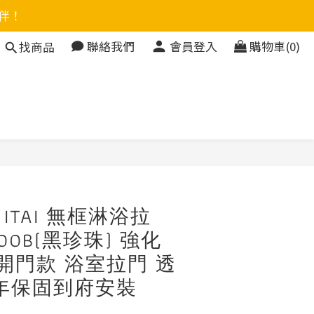
伴！
聯絡我們
會員登入
購物車(0)
找商品
立即購買
TAI 無框淋浴拉
00B(黑珍珠) 強化
 開門款 浴室拉門 透
年保固到府安裝