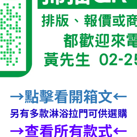
→點擊看開箱文←
另有多款淋浴拉門可供選購
→查看所有款式←