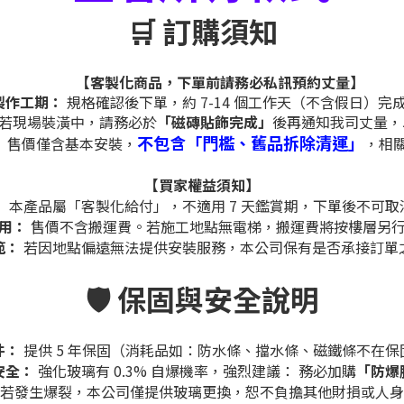
🛒 訂購須知
【客製化商品，下單前請務必私訊預約丈量】
製作工期：
規格確認後下單，約 7-14 個工作天（不含假日）完
若現場裝潢中，請務必於
「磁磚貼飾完成」
後再通知我司丈量，
不包含「門檻、舊品拆除清運」
：
售價僅含基本安裝，
，相
【買家權益須知】
：
本產品屬「客製化給付」，不適用 7 天鑑賞期，下單後不可取
費用：
售價不含搬運費。若施工地點無電梯，搬運費將按樓層另
範：
若因地點偏遠無法提供安裝服務，本公司保有是否承接訂單
🛡️ 保固與安全說明
件：
提供 5 年保固（消耗品如：防水條、擋水條、磁鐵條不在保
安全：
強化玻璃有 0.3% 自爆機率，強烈建議： 務必加購
「防爆
若發生爆裂，本公司僅提供玻璃更換，恕不負擔其他財損或人身