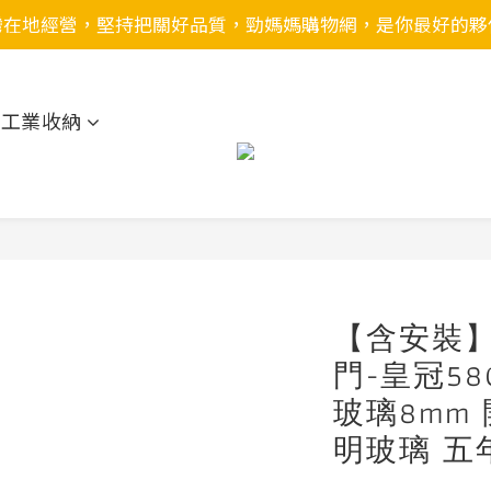
灣在地經營，堅持把關好品質，勁媽媽購物網，是你最好的夥
用工業收納
【含安裝】I
門-皇冠58
玻璃8mm
明玻璃 五