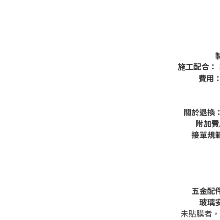
施工配合：
費用
關於退換
附加
接單規
五金配
玻璃
未貼膜者，