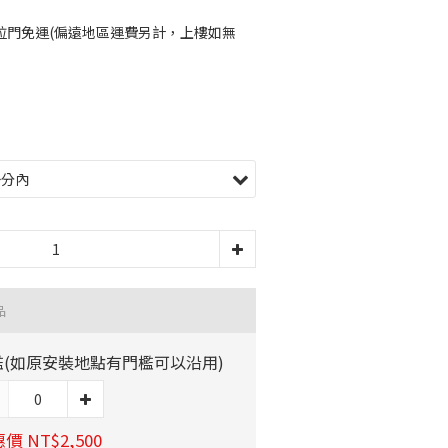
拉門免運(偏遠地區運費另計，上樓如無
品
檻(如原安裝地點有門檻可以沿用)
價 NT$2,500