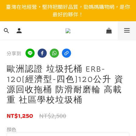
臺灣在地經營，堅持把關好品質，勁媽媽購物網，是你
最好的夥伴！
分享到
歐洲認證 垃圾托桶 ERB-
120(經濟型-四色)120公升 資
源回收拖桶 防滑耐磨輪 高載
重 社區學校垃圾桶
NT$1,250
NT$2,500
顏色