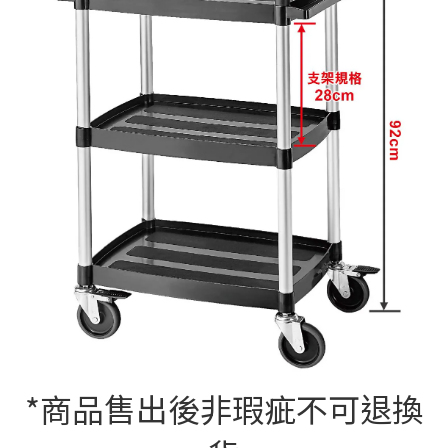
*商品售出後非瑕疵不可退換